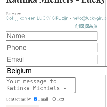
Belgium
Ook jij kan een LUCKY GIRL zijn
•
hello@luckygirl.b
Contact me by
Email
Text