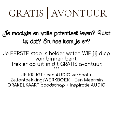
GRATIS ⎜AVONTUUR
Je mooiste en volle potentieel leven?
Wat
is dat? En hoe kom je er?
Je EERSTE stap is helder weten WIE jij diep
van binnen bent.
Trek er op uit in dit GRATIS avontuur.
***
JE KRIJGT : een
AUDIO
verhaal +
Zelfontdekkings
WERKBOEK
+ Een Meermin
ORAKELKAART
boodschap + Inspiratie
AUDIO