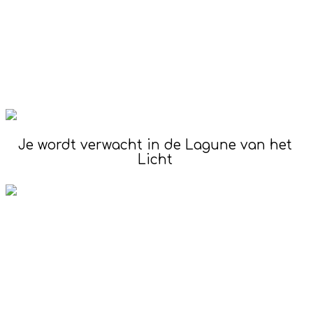
Je wordt verwacht in de Lagune van het
Licht