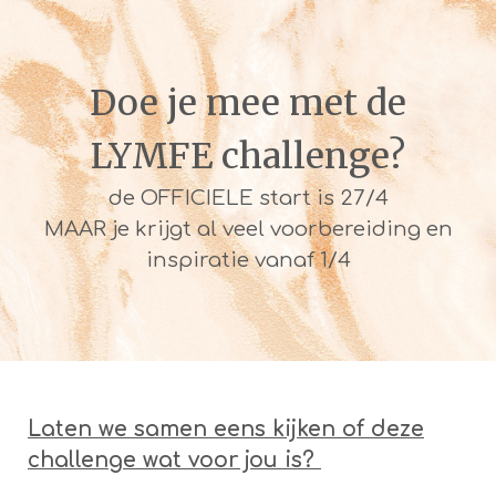
Doe je mee met de
LYMFE challenge?
de OFFICIELE start is 27/4
MAAR je krijgt al veel voorbereiding en
inspiratie vanaf 1/4
Laten we samen eens kijken of deze
challenge wat voor jou is?