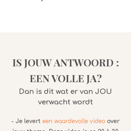
IS JOUW ANTWOORD :
EEN VOLLE JA?
Dan is dit wat er van JOU
verwacht wordt
- Je levert
een waardevolle video
over