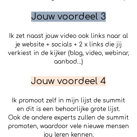
Jouw voordeel 3
Ik zet naast jouw video ook links naar al
je website + socials + 2 x links die jij
verkiest in de kijker (blog, video, webinar,
aanbod…)
Jouw voordeel 4
Ik promoot zelf in mijn lijst de summit
en dit is een behoorlijke grote lijst.
Ook de andere experts zullen de summit
promoten, waardoor vele nieuwe mensen
jou leren kennen.