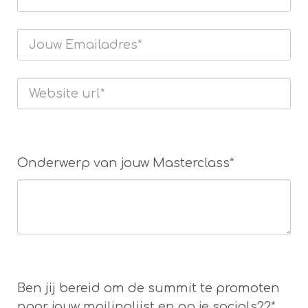
Onderwerp van jouw Masterclass*
Ben jij bereid om de summit te promoten
naar jouw mailinglijst en op je socials??*