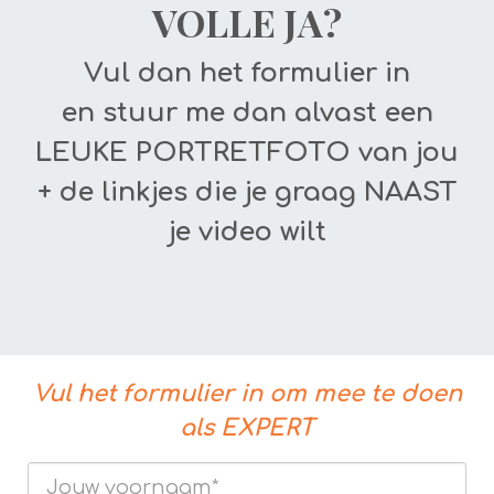
VOLLE JA?
Vul dan het formulier in
en stuur me dan alvast een
LEUKE PORTRETFOTO van jou
+ de linkjes die je graag NAAST
je video wilt
Vul het formulier in om mee te doen
als EXPERT