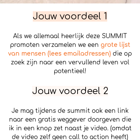
Jouw voordeel 1
Als we allemaal heerlijk deze SUMMIT
promoten verzamelen we een
grote lijst
van mensen (lees emailadressen)
die op
zoek zijn naar een vervullend leven vol
potentieel!
Jouw voordeel 2
Je mag tijdens de summit ook een link
naar een gratis weggever doorgeven die
ik in een knop zet naast je video. (omdat
de video zelf geen call to action heeft)