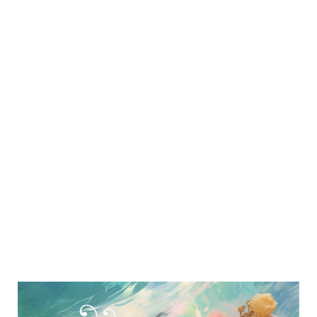
keuze, elke actie, elk woord een
extensie van je ziel. Je leeft je
meest authentieke waarheid - je
hoogste potentieel.
Dit is jouw meest echte natuur.
Ben jij klaar voor zo een leven?