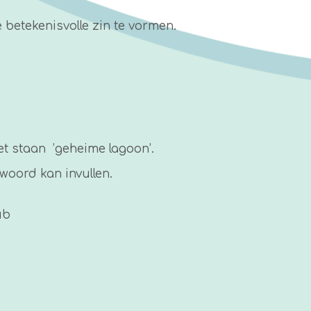
e betekenisvolle zin te vormen.
iet staan ’geheime lagoon’.
twoord kan invullen.
ub