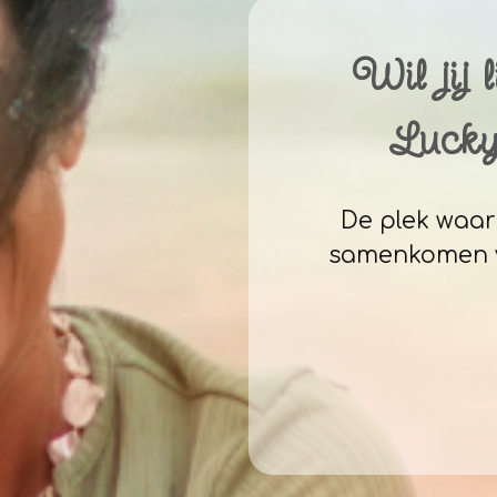
Wil jij 
Lucky
De plek waa
samenkomen v