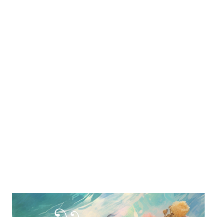
keuze, elke actie, elk woord een
extensie van je ziel. Je leeft je
meest authentieke waarheid - je
hoogste potentieel.
Dit is jouw meest echte natuur.
Ben jij klaar voor zo een leven?