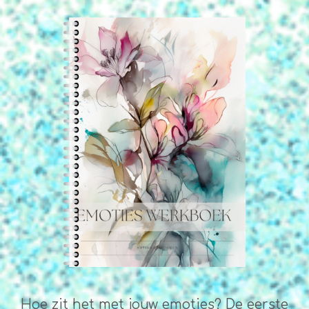
Hoe zit het met jouw emoties? De eerste