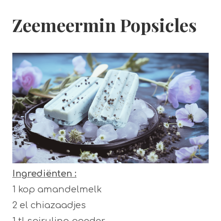
Zeemeermin Popsicles
Ingrediënten :
1 kop amandelmelk
2 el chiazaadjes
1 tl spirulina poeder