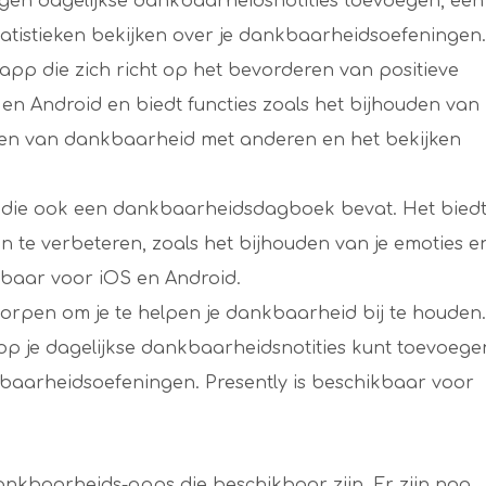
igen dagelijkse dankbaarheidsnotities toevoegen, een
atistieken bekijken over je dankbaarheidsoefeningen.
pp die zich richt op het bevorderen van positieve
en Android en biedt functies zoals het bijhouden van
elen van dankbaarheid met anderen en het bekijken
app die ook een dankbaarheidsdagboek bevat. Het bied
jn te verbeteren, zoals het bijhouden van je emoties e
ikbaar voor iOS en Android.
tworpen om je te helpen je dankbaarheid bij te houden.
op je dagelijkse dankbaarheidsnotities kunt toevoege
nkbaarheidsoefeningen. Presently is beschikbaar voor
dankbaarheids-apps die beschikbaar zijn. Er zijn nog