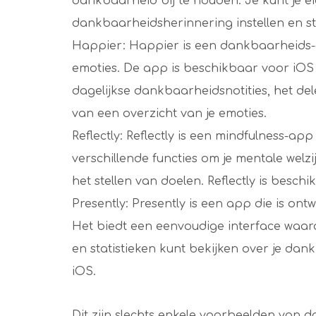
dankbaarheid bij te houden. Je kunt je e
dankbaarheidsherinnering instellen en st
Happier: Happier is een dankbaarheids-a
emoties. De app is beschikbaar voor iOS 
dagelijkse dankbaarheidsnotities, het d
van een overzicht van je emoties.
Reflectly: Reflectly is een mindfulness-
verschillende functies om je mentale welzi
het stellen van doelen. Reflectly is besch
Presently: Presently is een app die is on
Het biedt een eenvoudige interface waar
en statistieken kunt bekijken over je da
iOS.
Dit zijn slechts enkele voorbeelden van 