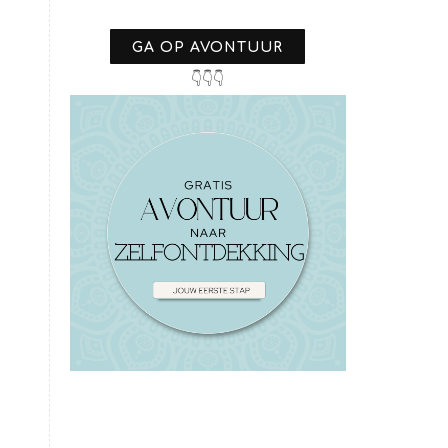
GA OP AVONTUUR
👇👇👇