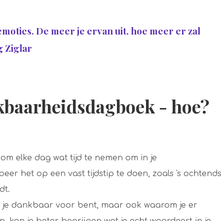
moties. De meer je ervan uit, hoe meer er zal
g Ziglar
kbaarheidsdagboek - hoe?
om elke dag wat tijd te nemen om in je
er het op een vast tijdstip te doen, zoals 's ochtend
dt.
aar je dankbaar voor bent, maar ook waarom je er
, kan je beter begrijpen wat je echt waardeert in je