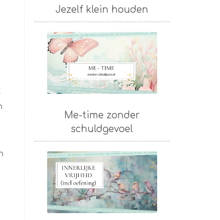
Jezelf klein houden
t
n
Me-time zonder
schuldgevoel
n