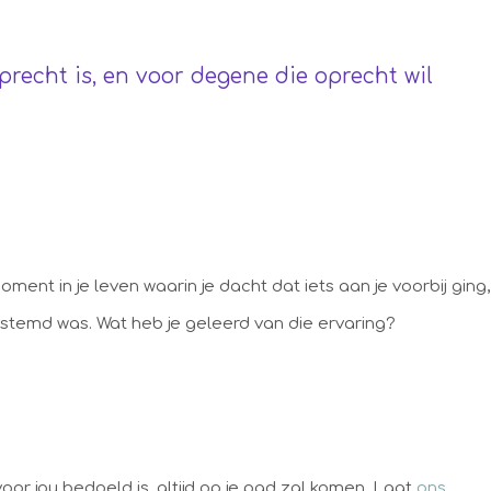
precht is, en voor degene die oprecht wil
ent in je leven waarin je dacht dat iets aan je voorbij ging,
bestemd was. Wat heb je geleerd van die ervaring?
or jou bedoeld is, altijd op je pad zal komen. Laat
ons