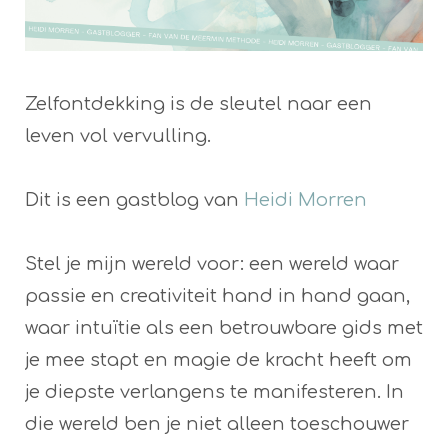
Zelfontdekking is de sleutel naar een
leven vol vervulling.
Dit is een gastblog van
Heidi Morren
Stel je mijn wereld voor: een wereld waar
passie en creativiteit hand in hand gaan,
waar intuïtie als een betrouwbare gids met
je mee stapt en magie de kracht heeft om
je diepste verlangens te manifesteren. In
die wereld ben je niet alleen toeschouwer