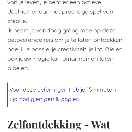
van je leven, je bent er een actieve
deelnemer aan het prachtige spel van
creatie.
Ik neem je vandaag graag mee op deze
betoverende reis om je te laten ontdekken
hoe jij je passie, je creativiteit, je intuïtie en
ook jouw magie kan omarmen en laten
bloeien.
Voor deze oefeningen heb je 15 minuten
tijd nodig en pen & papier.
Zelfontdekking - Wat