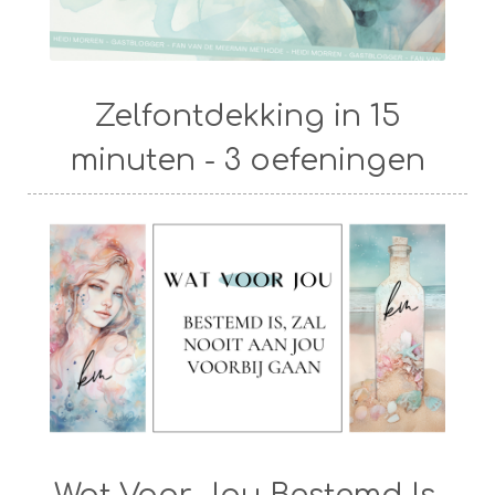
Zelfontdekking in 15
minuten - 3 oefeningen
Wat Voor Jou Bestemd Is,