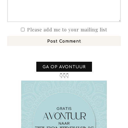
Please add me to your mailing list
Post Comment
GA OP AVONTUUR
👇👇👇