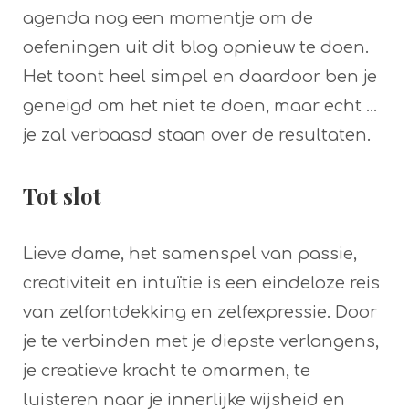
agenda nog een momentje om de
oefeningen uit dit blog opnieuw te doen.
Het toont heel simpel en daardoor ben je
geneigd om het niet te doen, maar echt ...
je zal verbaasd staan over de resultaten.
Tot slot
Lieve dame, het samenspel van passie,
creativiteit en intuïtie is een eindeloze reis
van zelfontdekking en zelfexpressie. Door
je te verbinden met je diepste verlangens,
je creatieve kracht te omarmen, te
luisteren naar je innerlijke wijsheid en