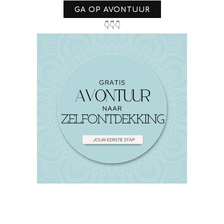
GA OP AVONTUUR
👇👇👇