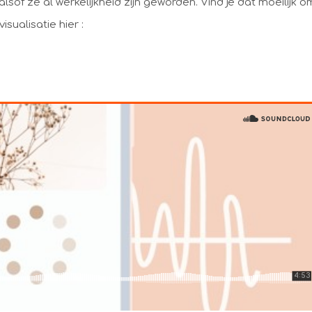
lsof ze al werkelijkheid zijn geworden. Vind je dat moeilijk o
isualisatie hier :