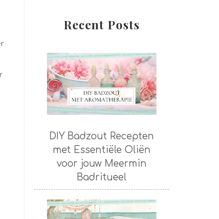
Recent Posts
er
r
DIY Badzout Recepten
met Essentiële Oliën
voor jouw Meermin
Badritueel