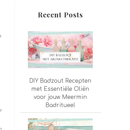
Recent Posts
e
DIY Badzout Recepten
met Essentiële Oliën
voor jouw Meermin
Badritueel
r
n