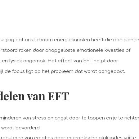
uiging dat ons lichaam energiekanalen heeft die meridiane
stoord raken door onopgeloste emotionele kwesties of
l en fysiek ongemak. Het effect van EFT helpt door
ijl de focus ligt op het probleem dat wordt aangepakt.
delen van EFT
rminderen van stress en angst door te tappen en je te richte
 wordt bevorderd.
t reguleren van emoties door energetische blokkades vrij te