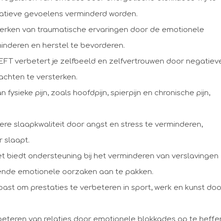
atieve gevoelens verminderd worden.
rwerken van traumatische ervaringen door de emotionele
inderen en herstel te bevorderen.
EFT verbetert je zelfbeeld en zelfvertrouwen door negatiev
achten te versterken.
n fysieke pijn, zoals hoofdpijn, spierpijn en chronische pijn,
re slaapkwaliteit door angst en stress te verminderen,
r slaapt.
t biedt ondersteuning bij het verminderen van verslavingen
nde emotionele oorzaken aan te pakken.
ast om prestaties te verbeteren in sport, werk en kunst doo
erbeteren van relaties door emotionele blokkades op te heffe