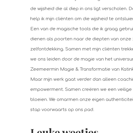
de wijsheid die al diep in ons ligt verscholen
help ik mijn cliënten om die wijsheid te ontsl
Een van de magische tools die ik graag gebruik
dienen als poorten naar de diepten van onze z
zelfontdekking. Samen met mijn cliënten trek
we ons leiden door de magie van het universu
Zeemeermin Magie & Transformatie van Katin
Maar mijn werk gaat verder dan alleen coachin
empowerment. Samen creëren we een veilige en
bloeien. We omarmen onze eigen authenticitei
stap voorwaarts op ons pad.
Leuke weetjes