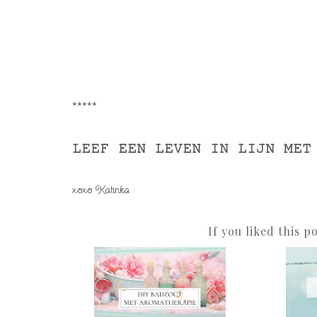
*****
LEEF EEN LEVEN IN LIJN MET
xoxo Katinka
If you liked this p