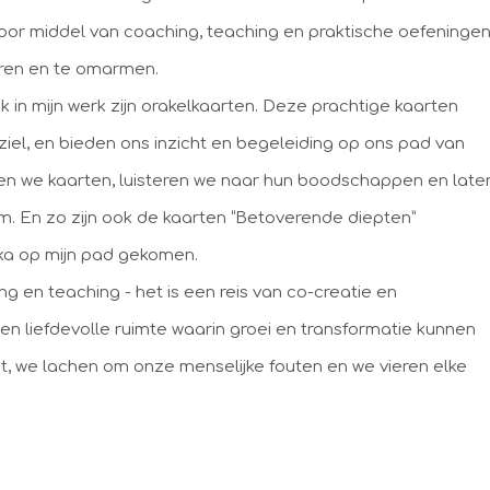
. Door middel van coaching, teaching en praktische oefeninge
uieren en te omarmen.
 in mijn werk zijn orakelkaarten. Deze prachtige kaarten
iel, en bieden ons inzicht en begeleiding op ons pad van
ken we kaarten, luisteren we naar hun boodschappen en late
m. En zo zijn ook de kaarten “Betoverende diepten”
ka op mijn pad gekomen.
g en teaching - het is een reis van co-creatie en
 liefdevolle ruimte waarin groei en transformatie kunnen
t, we lachen om onze menselijke fouten en we vieren elke