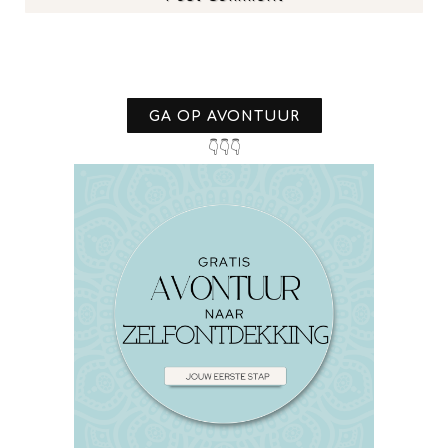
GA OP AVONTUUR
👇👇👇