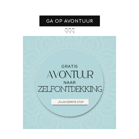
GA OP AVONTUUR
👇👇👇